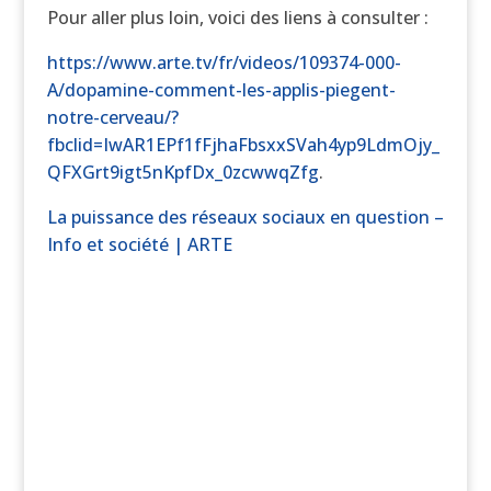
Pour aller plus loin, voici des liens à consulter :
https://www.arte.tv/fr/videos/109374-000-
A/dopamine-comment-les-applis-piegent-
notre-cerveau/?
fbclid=IwAR1EPf1fFjhaFbsxxSVah4yp9LdmOjy_
QFXGrt9igt5nKpfDx_0zcwwqZfg
.
La puissance des réseaux sociaux en question –
Info et société | ARTE