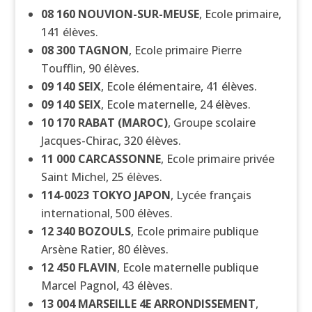
08 160
NOUVION-SUR-MEUSE
, Ecole primaire,
141 élèves.
08 300
TAGNON
, Ecole primaire Pierre
Toufflin, 90 élèves.
09 140
SEIX
, Ecole élémentaire, 41 élèves.
09 140
SEIX
, Ecole maternelle, 24 élèves.
10 170
RABAT (MAROC)
, Groupe scolaire
Jacques-Chirac, 320 élèves.
11 000
CARCASSONNE
, Ecole primaire privée
Saint Michel, 25 élèves.
114-0023
TOKYO JAPON
, Lycée français
international, 500 élèves.
12 340
BOZOULS
, Ecole primaire publique
Arsène Ratier, 80 élèves.
12 450
FLAVIN
, Ecole maternelle publique
Marcel Pagnol, 43 élèves.
13 004
MARSEILLE 4E ARRONDISSEMENT
,