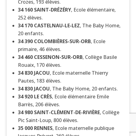
Crozes, 193 élèves.
34 160
SAINT-DRÉZÉRY
, Ecole élémentaire,
252 élèves.
34 170
CASTELNAU-LE-LEZ
, The Baby Home,
20 enfants.
34 390
COLOMBIÈRES-SUR-ORB
, Ecole
primaire, 46 élèves.
34 460
CESSENON-SUR-ORB
, Collège Basile
Rouaix, 170 élèves.
34 830
JACOU
, Ecole maternelle Thierry
Pautes, 183 élèves.
34 830
JACOU
, The Baby Home, 20 enfants.
34 920
LE CRÈS
, Ecole élémentaire Emile
Barrès, 206 élèves.
34 980
SAINT-CLÉMENT-DE-RIVIÈRE
, Collège
Pic Saint-Loup, 800 élèves.
35 000
RENNES
, Ecole maternelle publique