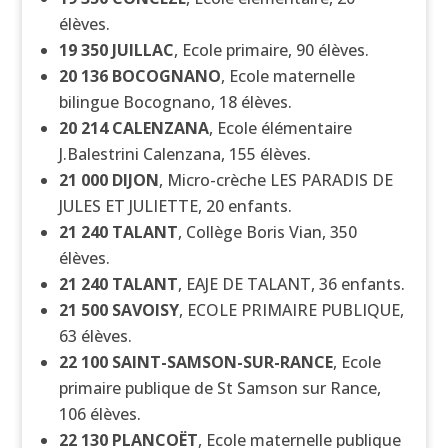
élèves.
19 350
JUILLAC
, Ecole primaire, 90 élèves.
20 136
BOCOGNANO
, Ecole maternelle
bilingue Bocognano, 18 élèves.
20 214
CALENZANA
, Ecole élémentaire
J.Balestrini Calenzana, 155 élèves.
21 000
DIJON
, Micro-crèche LES PARADIS DE
JULES ET JULIETTE, 20 enfants.
21 240
TALANT
, Collège Boris Vian, 350
élèves.
21 240
TALANT
, EAJE DE TALANT, 36 enfants.
21 500
SAVOISY
, ECOLE PRIMAIRE PUBLIQUE,
63 élèves.
22 100
SAINT-SAMSON-SUR-RANCE
, Ecole
primaire publique de St Samson sur Rance,
106 élèves.
22 130
PLANCOËT
, Ecole maternelle publique