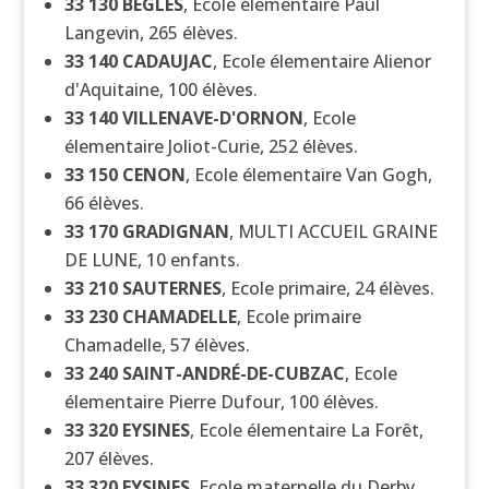
33 130
BÈGLES
, Ecole élementaire Paul
Langevin, 265 élèves.
33 140
CADAUJAC
, Ecole élementaire Alienor
d'Aquitaine, 100 élèves.
33 140
VILLENAVE-D'ORNON
, Ecole
élementaire Joliot-Curie, 252 élèves.
33 150
CENON
, Ecole élementaire Van Gogh,
66 élèves.
33 170
GRADIGNAN
, MULTI ACCUEIL GRAINE
DE LUNE, 10 enfants.
33 210
SAUTERNES
, Ecole primaire, 24 élèves.
33 230
CHAMADELLE
, Ecole primaire
Chamadelle, 57 élèves.
33 240
SAINT-ANDRÉ-DE-CUBZAC
, Ecole
élementaire Pierre Dufour, 100 élèves.
33 320
EYSINES
, Ecole élementaire La Forêt,
207 élèves.
33 320
EYSINES
, Ecole maternelle du Derby,