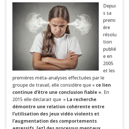
Depui
s sa
premi
ère
résolu
tion
publié
e en
2005
et les
premières méta-analyses effectuées par le
groupe de travail, elle considère que «
ce lien
continue d’être une conclusion fiable »
. En
2015 elle déclarait que »
La recherche
démontre une relation cohérente entre
l’utilisation des jeux vidéo violents et
l’augmentation des comportements
agressifs, [et] des processus mentaux