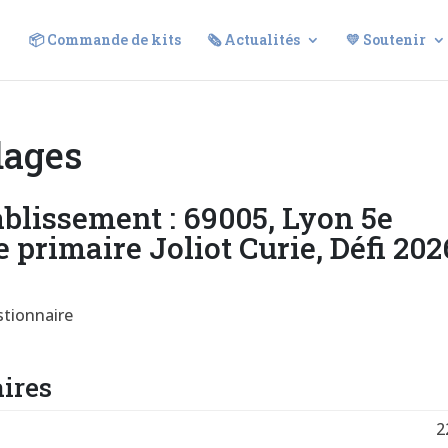
📦 Commande de kits
🗞️ Actualités
💛 Soutenir
dages
tablissement : 69005, Lyon 5e
 primaire Joliot Curie, Défi 202
stionnaire
ires
2