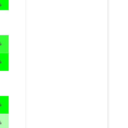
%
%
%
%
%