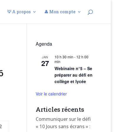
💡 A propos
👤 Mon compte
Agenda
10 h 30 min
-
12 h 00
JAN
27
min
Webinaire n°5 – Se
6
préparer au défi en
collège et lycée
Voir le calendrier
Articles récents
Communiquer sur le défi
2
« 10 Jours sans écrans » :