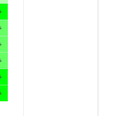
%
%
%
%
%
%