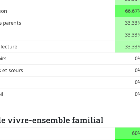
ison
66.67
s parents
33.33
33.33
lecture
33.33
irs.
0
s et sœurs
0
0
il
0
le vivre-ensemble familial
60