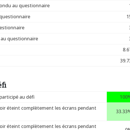
pondu au questionnaire
questionnaire
1
estionnaire
au questionnaire
8.6
39.7
fi
articipé au défi
100
voir éteint complètement les écrans pendant
33.33
voir éteint complètement les écrans pendant
0