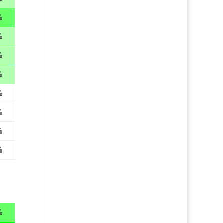
%
%
%
%
%
%
%
%
%