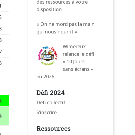
des ressources à votre
1
disposition
5
« On ne mord pas la main
3
qui nous nourrit »
3
Wimereux
7
relance le défi
« 10 Jours
3
sans écrans »
en 2026
Défi 2024
%
Défi collectif
S’inscrire
%
Ressources
%