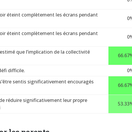
voir éteint complètement les écrans pendant
0
voir éteint complètement les écrans pendant
0
timé que l’implication de la collectivité
66.67
i difficile.
0
s’être sentis significativement encouragés
66.67
e réduire significativement leur propre
53.33
i