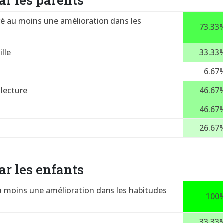
r les parents
é au moins une amélioration dans les
73.33
lle
33.33
6.67
lecture
46.67
46.67
26.67
r les enfants
u moins une amélioration dans les habitudes
100
33.33