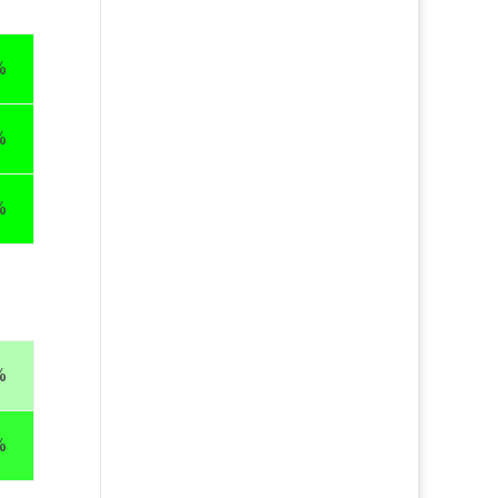
%
%
%
%
%