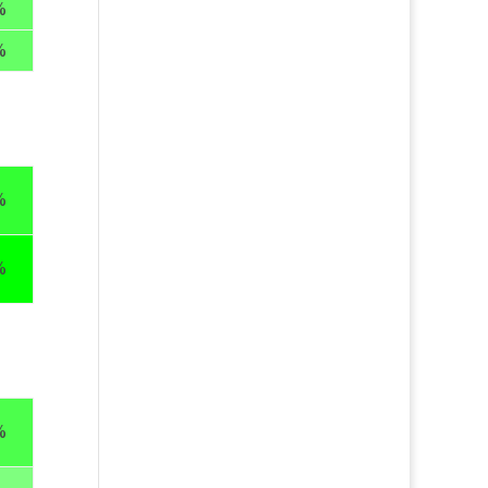
%
%
%
%
%