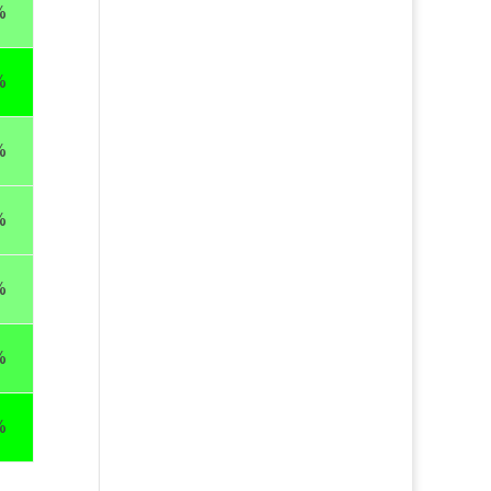
%
%
%
%
%
%
%