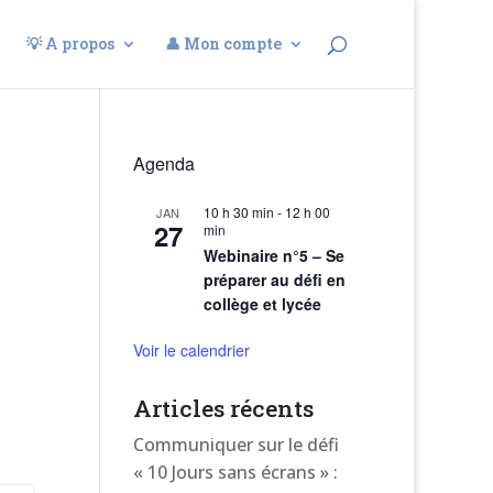
💡 A propos
👤 Mon compte
Agenda
10 h 30 min
-
12 h 00
JAN
27
,
min
Webinaire n°5 – Se
préparer au défi en
collège et lycée
Voir le calendrier
Articles récents
Communiquer sur le défi
« 10 Jours sans écrans » :