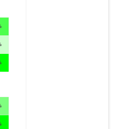
%
%
%
%
%