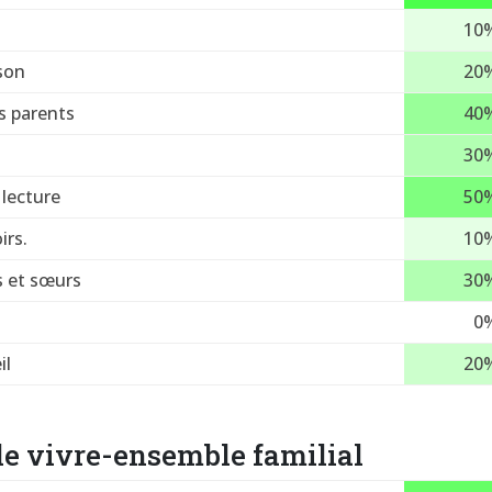
10
ison
20
s parents
40
30
lecture
50
irs.
10
s et sœurs
30
0
il
20
le vivre-ensemble familial