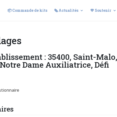
📦 Commande de kits
🗞️ Actualités
💛 Soutenir
dages
tablissement : 35400, Saint-Malo
 Notre Dame Auxiliatrice, Défi
stionnaire
ires