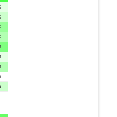
%
%
%
%
%
%
%
%
%