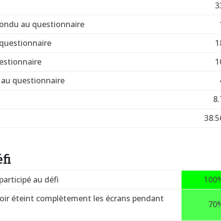
3
pondu au questionnaire
questionnaire
1
estionnaire
1
au questionnaire
8.
38.5
fi
articipé au défi
100
voir éteint complètement les écrans pendant
70