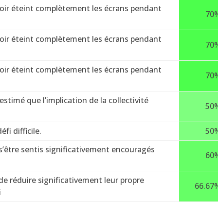
voir éteint complètement les écrans pendant
70
voir éteint complètement les écrans pendant
70
voir éteint complètement les écrans pendant
70
timé que l’implication de la collectivité
50
i difficile.
50
s’être sentis significativement encouragés
60
e réduire significativement leur propre
66.67
i