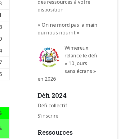
des ressources à votre
3
disposition
1
« On ne mord pas la main
8
qui nous nourrit »
0
Wimereux
4
relance le défi
7
« 10 Jours
sans écrans »
6
en 2026
Défi 2024
Défi collectif
%
S’inscrire
%
Ressources