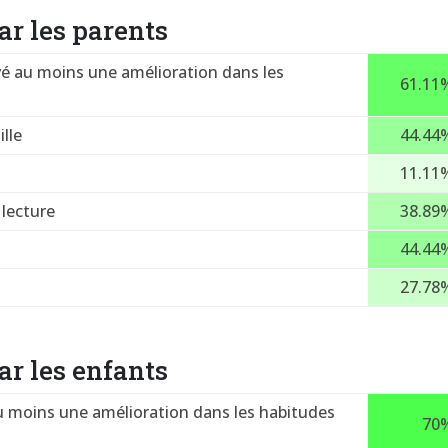
r les parents
é au moins une amélioration dans les
61.11
lle
44.44
11.11
lecture
38.89
44.44
27.78
r les enfants
u moins une amélioration dans les habitudes
70