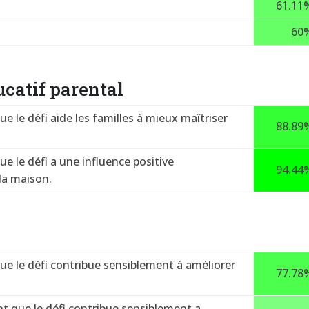
61.11
60
catif parental
 le défi aide les familles à mieux maîtriser
88.89
 le défi a une influence positive
94.44
 la maison.
e le défi contribue sensiblement à améliorer
77.78
 que le défi contribue sensiblement a