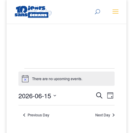
Events
There are no upcoming events.
for
Notice
2026-
Events
Event
2026-06-15
Search
Day
View
Search
06-
Select
Navig
and
date.
15
Previous Day
Next Day
Views
Navigati