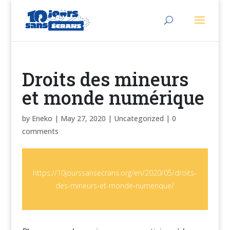
Droits des mineurs
et monde numérique
by
Eneko
|
May 27, 2020
| Uncategorized |
0
comments
https://10jourssansecrans.org/en/2020/05/droits-
des-mineurs-et-monde-numerique/