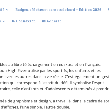
tif
Badges, affiches et carnets de bord — Édition 2026
s
🔑 Connexion
🪪 Adhérer
ibles au libre téléchargement en euskara et en français.
 «High Five» utilisé par les sportifs, les enfants et les
n avec les autres dans la vie réelle. C’est également un ges
ion qui correspond à l’esprit du défi. Il symbolise l’esprit
ntaire, celle d’enfants et d’adolescents déterminés à prendr
ée de graphisme et design, a travaillé, dans le cadre de so
d’affiches, l’une simple, l’autre double.