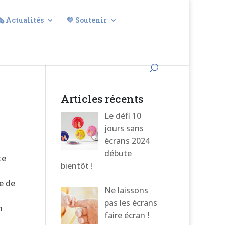
🗞️ Actualités
💛 Soutenir
Articles récents
Le défi 10
jours sans
écrans 2024
débute
te
bientôt !
e de
Ne laissons
pas les écrans
n
faire écran !