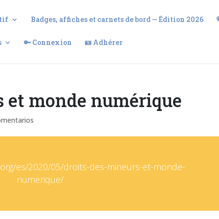
tif
Badges, affiches et carnets de bord — Édition 2026
s
🔑 Connexion
🪪 Adhérer
rs et monde numérique
omentarios
.org/es/2020/05/droits-des-mineurs-et-monde-
numerique/