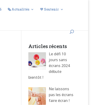
6
🗞️ Actualités
💛 Soutenir
Articles récents
Le défi 10
jours sans
écrans 2024
débute
bientôt !
Ne laissons
pas les écrans
faire écran !