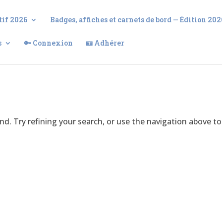
tif 2026
Badges, affiches et carnets de bord — Édition 202
s
🔑 Connexion
🪪 Adhérer
. Try refining your search, or use the navigation above to