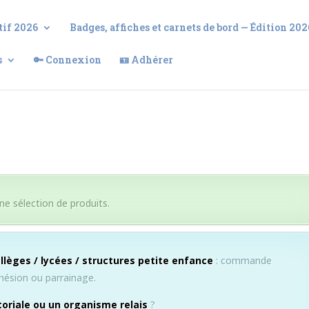
tif 2026
Badges, affiches et carnets de bord — Édition 202
s
🔑 Connexion
🪪 Adhérer
ne sélection de produits.
ollèges / lycées / structures petite enfance
: commande
dhésion ou parrainage.
itoriale ou un organisme relais
?