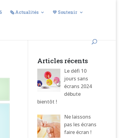
6
🗞️ Actualités
💛 Soutenir
Articles récents
Le défi 10
jours sans
écrans 2024
débute
bientôt !
Ne laissons
pas les écrans
faire écran !