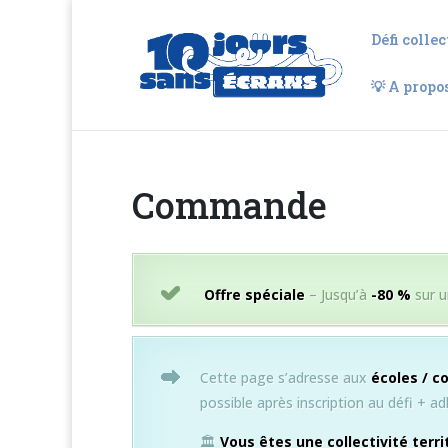
Défi collec
💡 A propo
Commande
Offre spéciale
– Jusqu’à
-80 %
sur u
Cette page s’adresse aux
é
coles / c
possible après inscription au défi + a
🏛️
Vous êtes une collectivité terr