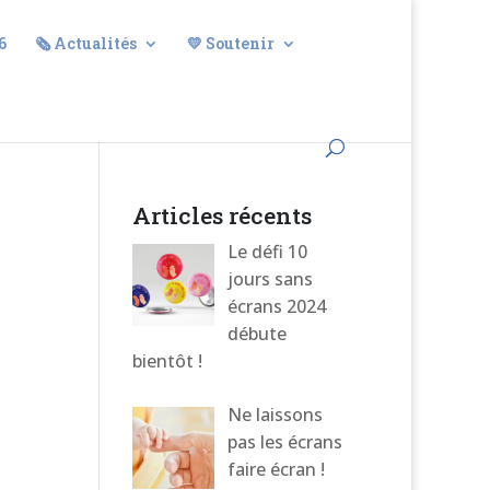
6
🗞️ Actualités
💛 Soutenir
Articles récents
Le défi 10
jours sans
écrans 2024
débute
bientôt !
Ne laissons
pas les écrans
faire écran !