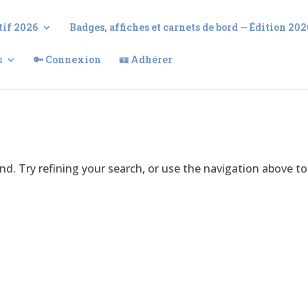
tif 2026
Badges, affiches et carnets de bord — Édition 202
s
🔑 Connexion
🪪 Adhérer
. Try refining your search, or use the navigation above to