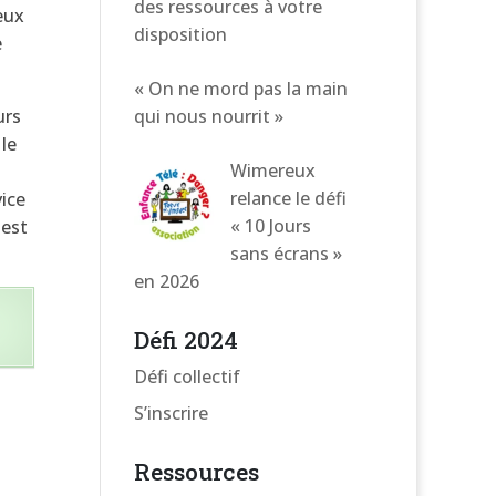
des ressources à votre
eux
disposition
e
« On ne mord pas la main
urs
qui nous nourrit »
 le
Wimereux
relance le défi
vice
« 10 Jours
 est
sans écrans »
en 2026
Défi 2024
Défi collectif
S’inscrire
Ressources