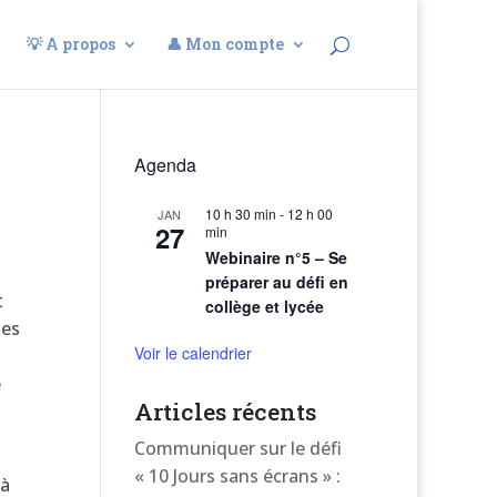
💡 A propos
👤 Mon compte
Agenda
10 h 30 min
-
12 h 00
JAN
27
min
Webinaire n°5 – Se
préparer au défi en
t
collège et lycée
tes
Voir le calendrier
e
Articles récents
Communiquer sur le défi
« 10 Jours sans écrans » :
 à