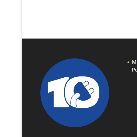
Me
Po