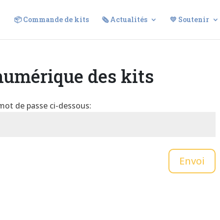
📦 Commande de kits
🗞️ Actualités
💛 Soutenir
numérique des kits
 mot de passe ci-dessous:
Envoi