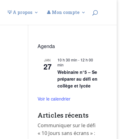
💡 A propos
👤 Mon compte
Agenda
10 h 30 min
-
12 h 00
JAN
27
min
Webinaire n°5 – Se
préparer au défi en
collège et lycée
Voir le calendrier
Articles récents
Communiquer sur le défi
« 10 Jours sans écrans » :