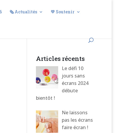
6
🗞️ Actualités
💛 Soutenir
Articles récents
Le défi 10
jours sans
écrans 2024
débute
bientôt !
on
Ne laissons
pas les écrans
faire écran !