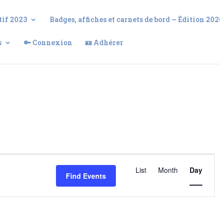
tif 2023
Badges, affiches et carnets de bord — Édition 202
s
🔑 Connexion
🪪 Adhérer
Event
List
Month
Views
Day
Find Events
Navigati