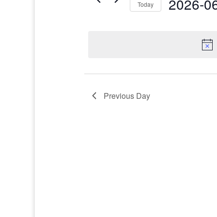
Navigation
2026-0
Events
Today
14
by
Select
Keyword.
date.
Previous Day