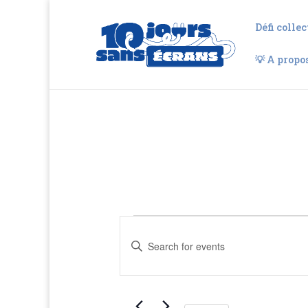
Défi collec
💡 A propo
Events
Events
Enter
Search
for
Keyword.
and
2026-
Search
Views
for
06-