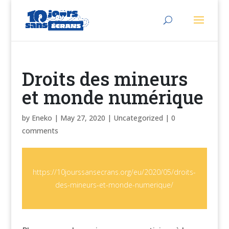
Droits des mineurs
et monde numérique
by
Eneko
|
May 27, 2020
| Uncategorized |
0
comments
https://10jourssansecrans.org/eu/2020/05/droits-
des-mineurs-et-monde-numerique/