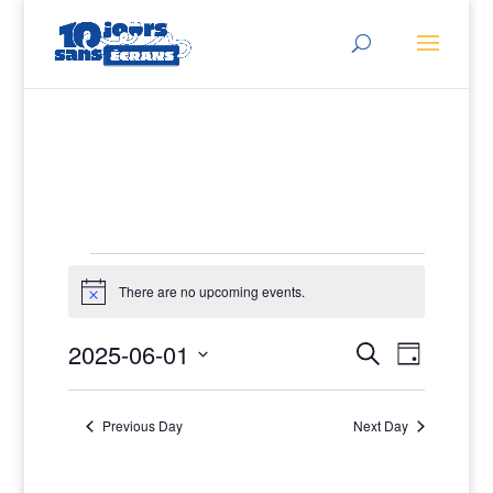
Events
There are no upcoming events.
for
Notice
2025-
Events
Event
2025-06-01
Search
Day
View
Search
06-
Select
Navig
and
date.
01
Previous Day
Next Day
Views
Navigati