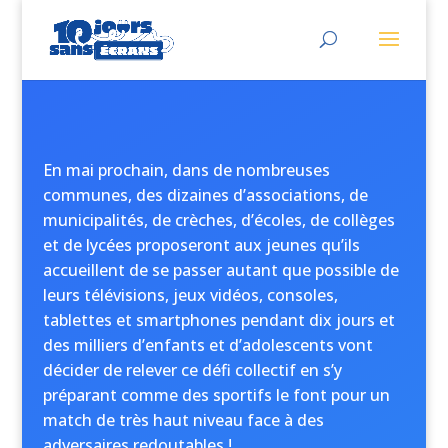
En mai prochain, dans de nombreuses
communes, des dizaines d’associations, de
municipalités, de crèches, d’écoles, de collèges
et de lycées proposeront aux jeunes qu’ils
accueillent de se passer autant que possible de
leurs télévisions, jeux vidéos, consoles,
tablettes et smartphones pendant dix jours et
des milliers d’enfants et d’adolescents vont
décider de relever ce défi collectif en s’y
préparant comme des sportifs le font pour un
match de très haut niveau face à des
adversaires redoutables !