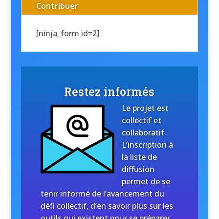
Contribuer
[ninja_form id=2]
Restez informés
Le projet est
collectif et
collaboratif.
L’inscription à
la liste de
diffusion
permet de se
tenir informé de l’avancement du
défi collectif, d’en savoir plus sur les
outils qui existent pour se préparer